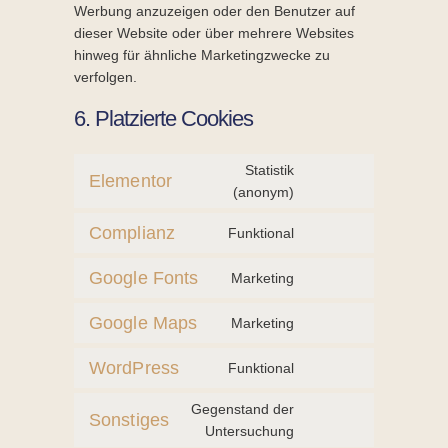
Werbung anzuzeigen oder den Benutzer auf
dieser Website oder über mehrere Websites
hinweg für ähnliche Marketingzwecke zu
verfolgen.
6. Platzierte Cookies
Statistik
Elementor
Consent
(anonym)
to
Complianz
Funktional
service
Consent
elementor
to
Google Fonts
Marketing
service
Consent
complianz
to
Google Maps
Marketing
service
Consent
google-
to
WordPress
Funktional
fonts
service
Consent
google-
to
Gegenstand der
Sonstiges
maps
service
Consent
Untersuchung
wordpress